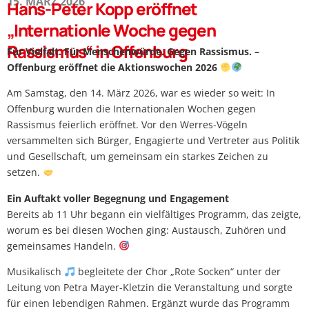
15. MÄRZ 2026
Hans-Peter Kopp eröffnet
„Internationle Woche gegen
Rassismus“ in Offenburg
Für Vielfalt. Für Menschenwürde. Gegen Rassismus. –
Offenburg eröffnet die Aktionswochen 2026
Am Samstag, den 14. März 2026, war es wieder so weit: In
Offenburg wurden die Internationalen Wochen gegen
Rassismus feierlich eröffnet. Vor den Werres-Vögeln
versammelten sich Bürger, Engagierte und Vertreter aus Politik
und Gesellschaft, um gemeinsam ein starkes Zeichen zu
setzen.
Ein Auftakt voller Begegnung und Engagement
Bereits ab 11 Uhr begann ein vielfältiges Programm, das zeigte,
worum es bei diesen Wochen ging: Austausch, Zuhören und
gemeinsames Handeln.
Musikalisch
begleitete der Chor „Rote Socken“ unter der
Leitung von Petra Mayer-Kletzin die Veranstaltung und sorgte
für einen lebendigen Rahmen. Ergänzt wurde das Programm