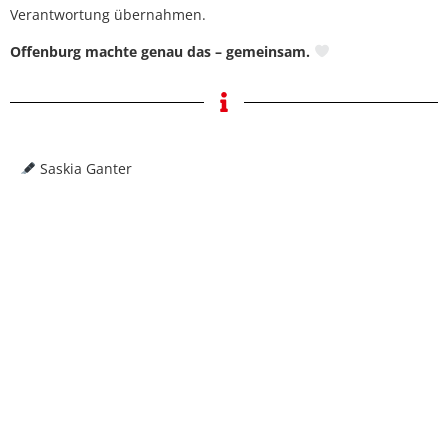
Verantwortung übernahmen.
Offenburg machte genau das – gemeinsam.
Saskia Ganter
Stadt Offenburg (Plakat zur Veranstaltung)
WEITERSAGEN
ZUM AUTOR
SPD Kreisverband Ortenau
Wir
sind die engagierte Stimme für soziale
Gerechtigkeit, Fortschritt und Demokratie. Mit unseren
Beiträgen
setzen wir uns ein für gesellschaftliche
Teilhabe, Solidarität und eine zukunftsorientierte Politik.