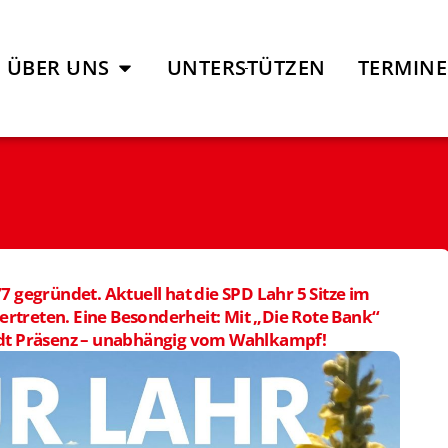
ÜBER UNS
UNTERSTÜTZEN
TERMINE
 gegründet. Aktuell hat die SPD Lahr 5 Sitze im
vertreten. Eine Besonderheit: Mit „Die Rote Bank“
Stadt Präsenz – unabhängig vom Wahlkampf!