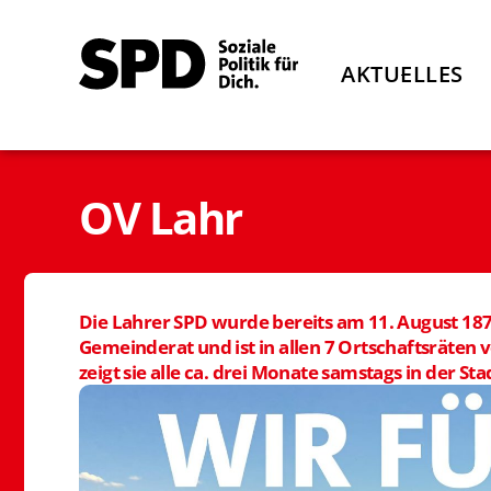
AKTUELLES
OV Lahr
Die Lahrer SPD wurde bereits am 11. August 1877
Gemeinderat und ist in allen 7 Ortschaftsräten 
zeigt sie alle ca. drei Monate samstags in der 